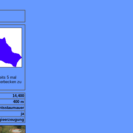
its 5 mal
nterbecken zu
weitern.
14,400
400 m
htsstaumauer
ja
gieerzeugung