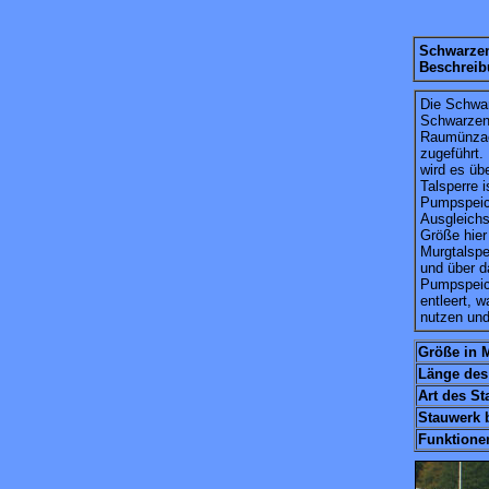
Schwarzen
Beschreib
Die Schwa
Schwarzen
Raumünzac
zugeführt.
wird es übe
Talsperre 
Pumpspeic
Ausgleichs
Größe hier 
Murgtalspe
und über d
Pumpspeich
entleert, w
nutzen u
Größe in M
Länge des
Art des S
Stauwerk 
Funktione