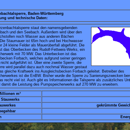
bachtalsperre, Baden-Württemberg
ung und technische Daten:
rzenbachtalsperre staut den namensgebenden
bach und den Seebach. Außerdem wird über den
hstollen noch Wasser aus anderen Bächen
 Die Staumauer ist 65m hoch und bei Hochwasser
r 24 kleine Felder als Mauerüberfall abgeführt. Die
ist das Oberbecken des Rudolf-Fettweis-Werks, ein
herwerk mit 70 MW. Das Unterbecken ist das
becken Forbach, welches aufgrund seiner geringen
nicht aufgeführt ist. Über eine zweite Sperre, die
rre wird parallel dazu auch nochmal Wasser gestaut
as gleiche Kraftwerk ins Ausgleichsbecken Forbach geleitet. Betreiber des
erwerkes ist die EnBW. Bisher wurde die Sperre zu Sanierungszwecken bere
as recht viel ist. Auch gibt es Informationen die Talsperre als zusätzliches U
nd damit die Leistung des Pumpspeicherwerks auf 270 MW zu er
illionen m³
 Stauwerks
tauwerkes
gekrümmte Gewic
begehbar
n
Ener