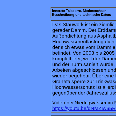
Innerste Talsperre, Niedersachsen
Beschreibung und technische Daten:
Das Stauwerk ist ein ziemlic
gerader Damm. Der Erddamm
Außendichtung aus Asphaltb
Hochwasserentlastung dient 
der sich etwas vom Damm en
befindet. Von 2003 bis 2005 
komplett leer, weil der Dam
und der Turm saniert wurde. M
Arbeiten abgeschlossen und
wieder begehbar. Über eine 
Granetalsperre zur Trinkwa
Hochwasserschutz ist allerdi
gegenüber der Jahreszufluss
Video bei Niedrigwasser im
https://youtu.be/dNMZIw65