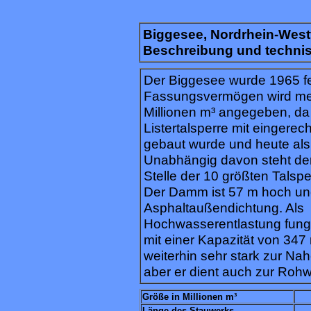
Biggesee, Nordrhein-West
Beschreibung und techni
Der Biggesee wurde 1965 fer
Fassungsvermögen wird mei
Millionen m³ angegeben, da i
Listertalsperre mit eingerec
gebaut wurde und heute als 
Unabhängig davon steht der
Stelle der 10 größten Talsp
Der Damm ist 57 m hoch un
Asphaltaußendichtung. Als
Hochwasserentlastung fungi
mit einer Kapazität von 347
weiterhin sehr stark zur Na
aber er dient auch zur Rohw
Größe in Millionen m³
Länge des Stauwerks