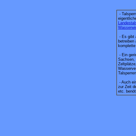
- Talsperr
eigentlic
Landestal
Wasserwir
- Es gibt
betreiben 
komplette
- Ein geri
Sachsen,
Zeltplätz
Wasserver
Talsperren
- Auch ei
zur Zeit 
etc. benö