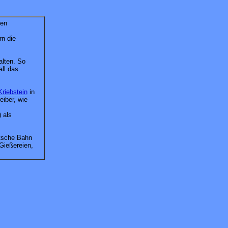
den
rn die
alten. So
all das
Kriebstein
in
eiber, wie
 als
utsche Bahn
Gießereien,