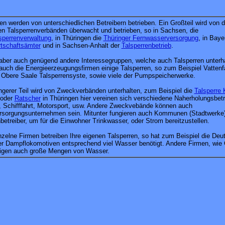
en werden von unterschiedlichen Betreibern betrieben. Ein Großteil wird von 
hen Talsperrenverbänden überwacht und betrieben, so in Sachsen, die
sperrenverwaltung
, in Thüringen die
Thüringer Fernwasserversorgung
, in Baye
tschaftsämter
und in Sachsen-Anhalt der
Talsperrenbetrieb
.
 aber auch genügend andere Interessegruppen, welche auch Talsperren unterh
auch die Energieerzeugungsfirmen einige Talsperren, so zum Beispiel Vattenf
 Obere Saale Talsperrensyste, sowie viele der Pumpspeicherwerke.
ngerer Teil wird von Zweckverbänden unterhalten, zum Beispiel die
Talsperre 
 oder
Ratscher
in Thüringen hier vereinen sich verschiedene Naherholungsbetr
e, Schifffahrt, Motorsport, usw. Andere Zweckvebände können auch
sorgungsunternehmen sein. Mitunter fungieren auch Kommunen (Stadtwerke)
betreiber, um für die Einwohner Trinkwasser, oder Strom bereitzustellen.
nzelne Firmen betreiben Ihre eigenen Talsperren, so hat zum Beispiel die De
der Dampflokomotiven entsprechend viel Wasser benötigt. Andere Firmen, wie 
tigen auch große Mengen von Wasser.