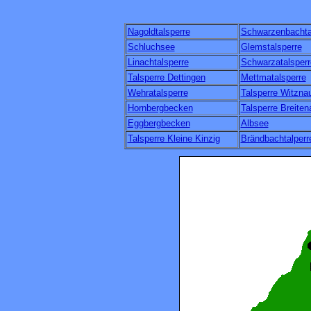
Nagoldtalsperre
Schwarzenbachta
Schluchsee
Glemstalsperre
Linachtalsperre
Schwarzatalsperr
Talsperre Dettingen
Mettmatalsperre
Wehratalsperre
Talsperre Witzna
Hornbergbecken
Talsperre Breiten
Eggbergbecken
Albsee
Talsperre Kleine Kinzig
Brändbachtalperr