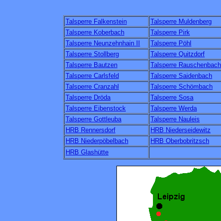
Talsperre Falkenstein
Talsperre Muldenberg
Talsperre Koberbach
Talsperre Pirk
Talsperre Neunzehnhain II
Talsperre Pöhl
Talsperre Stollberg
Talsperre Quitzdorf
Talsperre Bautzen
Talsperre Rauschenbach
Talsperre Carlsfeld
Talsperre Saidenbach
Talsperre Cranzahl
Talsperre Schömbach
Talsperre Dröda
Talsperre Sosa
Talsperre Eibenstock
Talsperre Werda
Talsperre Gottleuba
Talsperre Nauleis
HRB Rennersdorf
HRB Niederseidewitz
HRB Niederpöbelbach
HRB Oberbobritzsch
HRB Glashütte